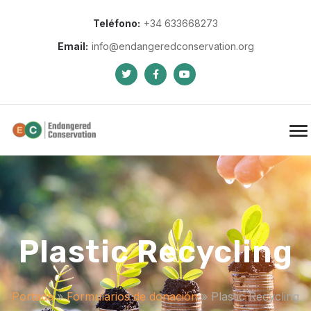
Teléfono:
+34 633668273
Email:
info@endangeredconservation.org
Plastic Recycling
Portada
»
Formularios de donación
»
Plastic Recycling