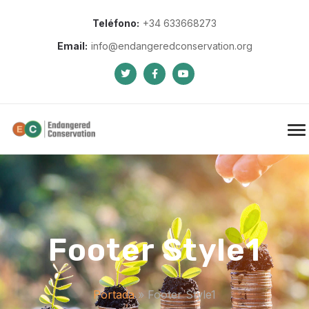
Teléfono:
+34 633668273
Email:
info@endangeredconservation.org
Footer Style1
Portada
»
Footer Style1