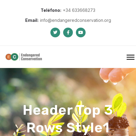
Teléfono:
+34 633668273
Email:
info@endangeredconservation.org
Header Top 3
Rows Style1