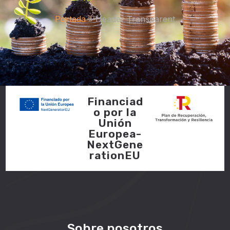
Portada
»
Header Transparent
Financiad
o por la
Unión
Europea-
NextGene
rationEU
Sobre nosotros