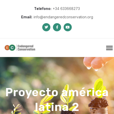
Teléfono:
+34 633668273
Email:
info@endangeredconservation.org
Proyecto américa
latina 2